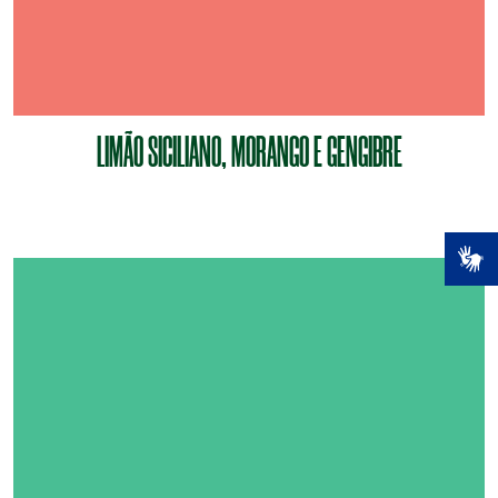
LIMÃO SICILIANO, MORANGO E GENGIBRE
VOCÊ TEM MAIS
DE 18 ANOS?
NÃO
SIM