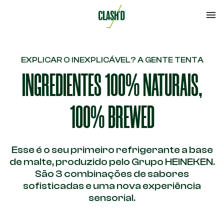
EXPLICAR O INEXPLICÁVEL? A GENTE TENTA
INGREDIENTES 100% NATURAIS,
Onde Comprar
Home
Produtos
Contato
100% BREWED
Brewed
Esse é o seu primeiro refrigerante a base
de malte, produzido pelo Grupo HEINEKEN.
São 3 combinações de sabores
sofisticadas e uma nova experiência
sensorial.